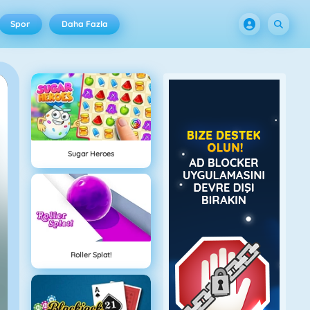
Spor
Daha Fazla
Sugar Heroes
Roller Splat!