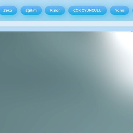
Zeka
Eğitim
Kızlar
ÇOK OYUNCULU
Yarış