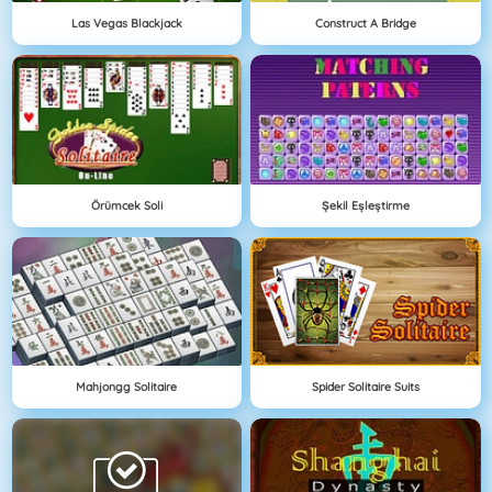
Las Vegas Blackjack
Construct A Bridge
Örümcek Soli
Şekil Eşleştirme
Mahjongg Solitaire
Spider Solitaire Suits