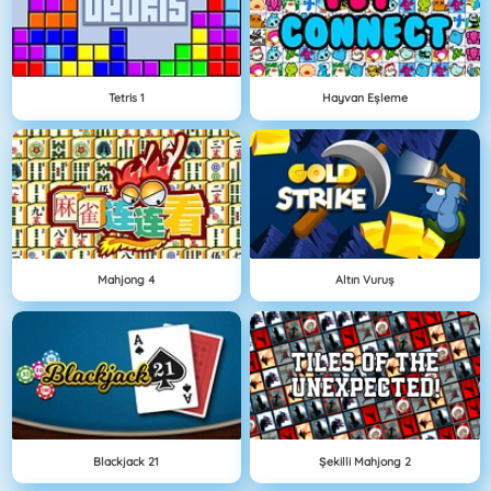
Tetris 1
Hayvan Eşleme
Mahjong 4
Altın Vuruş
Blackjack 21
Şekilli Mahjong 2