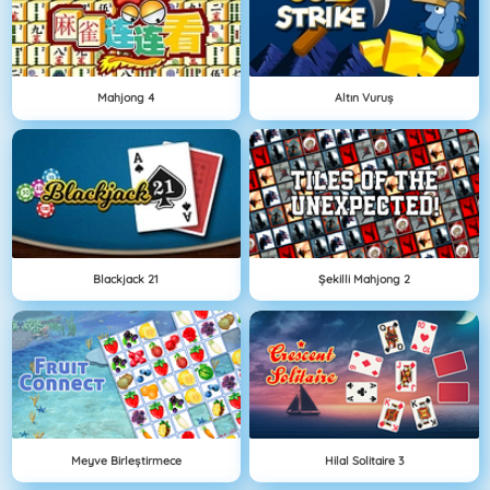
Mahjong 4
Altın Vuruş
Blackjack 21
Şekilli Mahjong 2
Meyve Birleştirmece
Hilal Solitaire 3