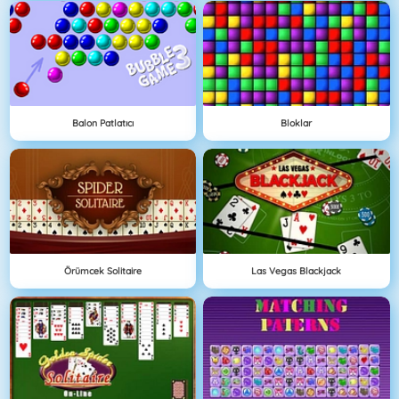
Balon Patlatıcı
Bloklar
Örümcek Solitaire
Las Vegas Blackjack