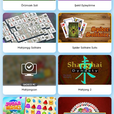
Örümcek Soli
Şekil Eşleştirme
Mahjongg Solitaire
Spider Solitaire Suits
SADECE PC
Mahjongcon
Mahjong 2