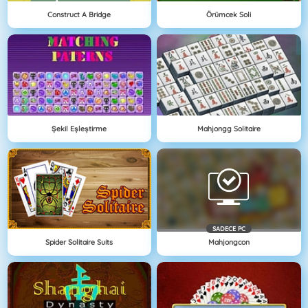
Construct A Bridge
Örümcek Soli
Şekil Eşleştirme
Mahjongg Solitaire
SADECE PC
Spider Solitaire Suits
Mahjongcon