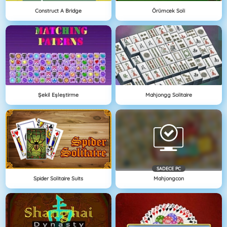
Construct A Bridge
Örümcek Soli
Şekil Eşleştirme
Mahjongg Solitaire
SADECE PC
Spider Solitaire Suits
Mahjongcon