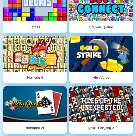
Tetris 1
Hayvan Eşleme
Mahjong 4
Altın Vuruş
Blackjack 21
Şekilli Mahjong 2