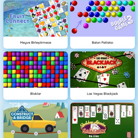
Meyve Birleştirmece
Balon Patlatıcı
Bloklar
Las Vegas Blackjack