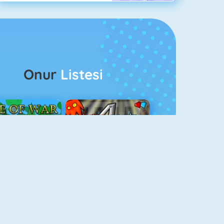
Onur
Listesi
ağlar Boyu Savaş
Ateş Ve Su 4