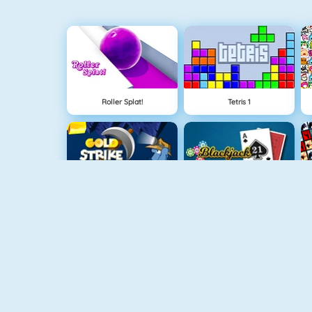
Roller Splat!
Tetris 1
Altın Vuruş
Blackjack 21
Balon Patlatıcı
Bloklar