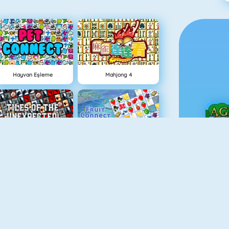
Hayvan Eşleme
Mahjong 4
Şekilli Mahjong 2
Meyve Birleştirmece
Ç
Las Vegas Blackjack
Construct A Bridge