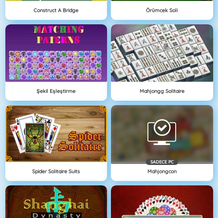
Construct A Bridge
Örümcek Soli
Şekil Eşleştirme
Mahjongg Solitaire
SADECE PC
Spider Solitaire Suits
Mahjongcon