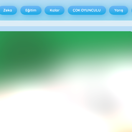
Zeka
Eğitim
Kızlar
ÇOK OYUNCULU
Yarış