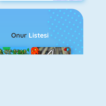
Onur
Listesi
ağlar Boyu Savaş
Ateş Ve Su 4