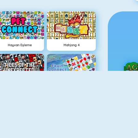
Hayvan Eşleme
Mahjong 4
Şekilli Mahjong 2
Meyve Birleştirmece
Ç
Las Vegas Blackjack
Construct A Bridge