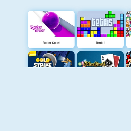
Roller Splat!
Tetris 1
Altın Vuruş
Blackjack 21
Balon Patlatıcı
Bloklar