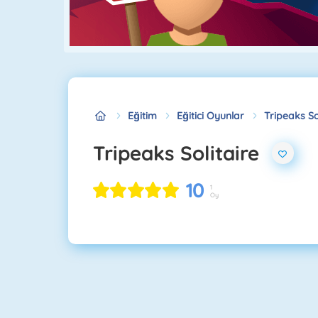
Eğitim
Eğitici Oyunlar
Tripeaks So
Tripeaks Solitaire
10
1
Oy