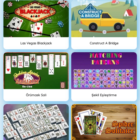
Las Vegas Blackjack
Construct A Bridge
Örümcek Soli
Şekil Eşleştirme