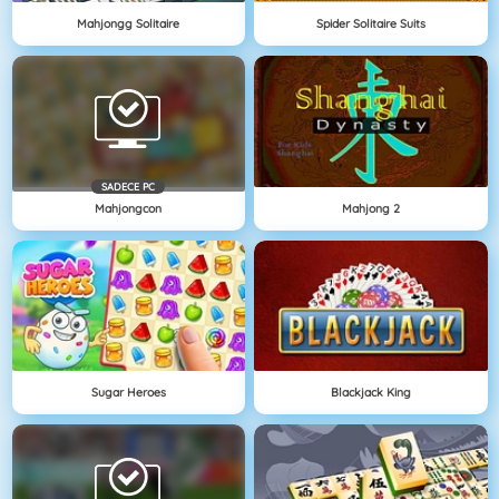
Mahjongg Solitaire
Spider Solitaire Suits
SADECE PC
Mahjongcon
Mahjong 2
Sugar Heroes
Blackjack King