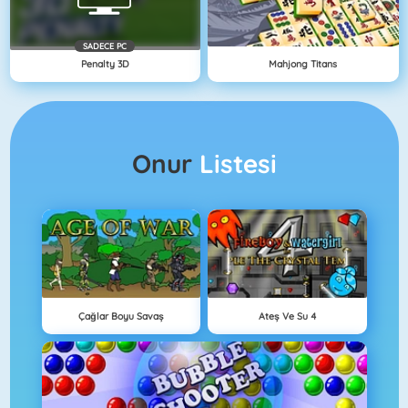
SADECE PC
Penalty 3D
Mahjong Titans
Onur
Listesi
Çağlar Boyu Savaş
Ateş Ve Su 4