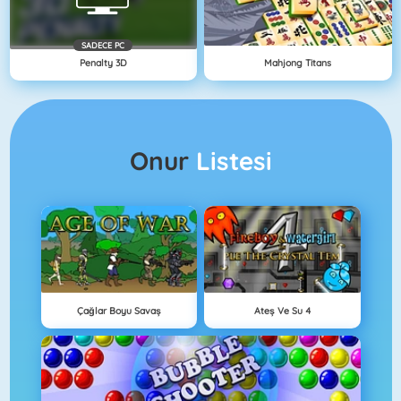
SADECE PC
Penalty 3D
Mahjong Titans
Onur
Listesi
Çağlar Boyu Savaş
Ateş Ve Su 4