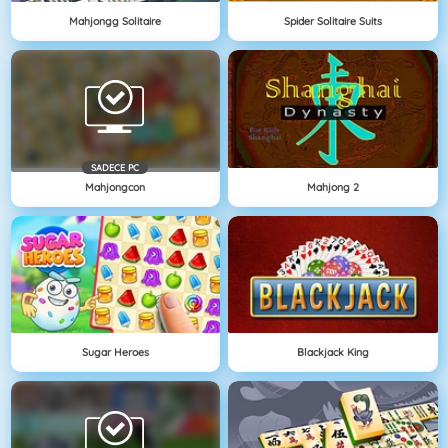
Mahjongg Solitaire
Spider Solitaire Suits
SADECE PC
Mahjongcon
Mahjong 2
Sugar Heroes
Blackjack King