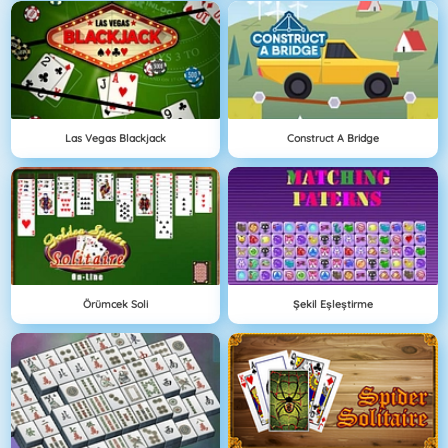
Las Vegas Blackjack
Construct A Bridge
Örümcek Soli
Şekil Eşleştirme