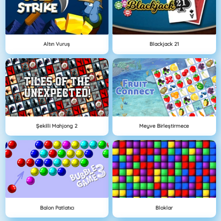
Altın Vuruş
Blackjack 21
Şekilli Mahjong 2
Meyve Birleştirmece
Balon Patlatıcı
Bloklar