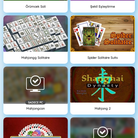
Örümcek Soli
Şekil Eşleştirme
Mahjongg Solitaire
Spider Solitaire Suits
SADECE PC
Mahjongcon
Mahjong 2