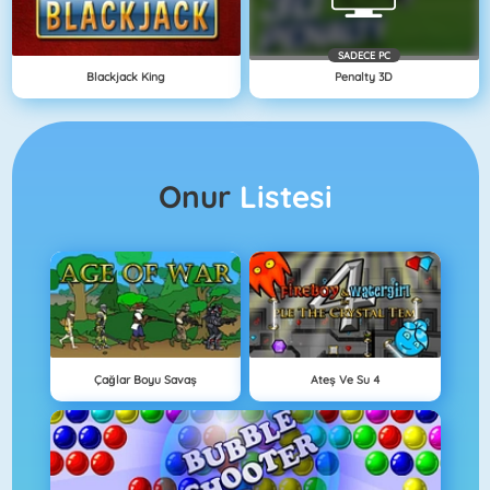
SADECE PC
Blackjack King
Penalty 3D
Onur
Listesi
Çağlar Boyu Savaş
Ateş Ve Su 4