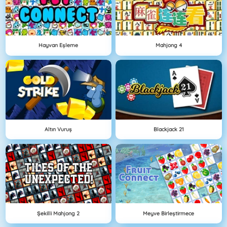
Hayvan Eşleme
Mahjong 4
Altın Vuruş
Blackjack 21
Şekilli Mahjong 2
Meyve Birleştirmece