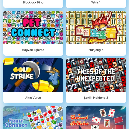
Blackjack King
Tetris 1
Hayvan Eşleme
Mahjong 4
Altın Vuruş
Şekilli Mahjong 2