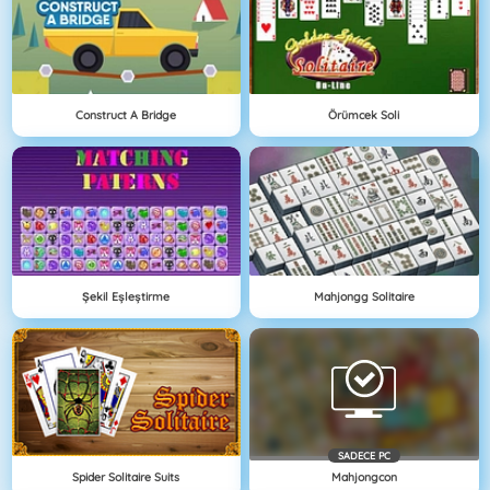
Construct A Bridge
Örümcek Soli
Şekil Eşleştirme
Mahjongg Solitaire
SADECE PC
Spider Solitaire Suits
Mahjongcon