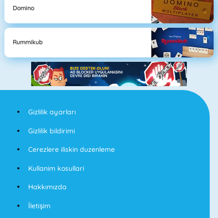
Domino
Rummikub
Gizlilik ayarları
Gizlilik bildirimi
Cerezlere iliskin duzenleme
Kullanim kosullari
Hakkımızda
İletişim