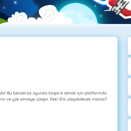
zda! Bu benzersiz oyunda başarılı olmak için platformda
irin ve yok etmeye çalışın. Peki !0'a ulaşabilecek misiniz?