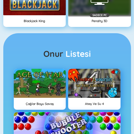
SADECE PC
Blackjack King
Penalty 3D
Onur
Listesi
Çağlar Boyu Savaş
Ateş Ve Su 4