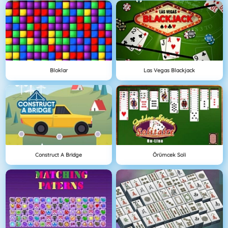
Bloklar
Las Vegas Blackjack
Construct A Bridge
Örümcek Soli