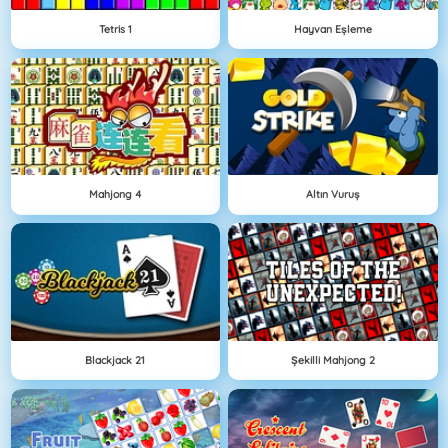
Tetris 1
Hayvan Eşleme
Mahjong 4
Altın Vuruş
Blackjack 21
Şekilli Mahjong 2