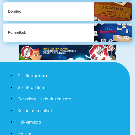
Domino
Rummikub
Gizlilik ayarları
Gizlilik bildirimi
Cerezlere iliskin duzenleme
Kullanim kosullari
Hakkımızda
İletişim