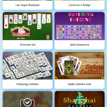
Las Vegas Blackjack
Construct A Bridge
Örümcek Soli
Şekil Eşleştirme
Mahjongg Solitaire
Spider Solitaire Suits