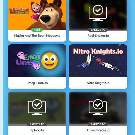
YENI
SADECE PC
Masha And The Bear: Meadows
Real Snakes.io
Emoji Limax.io
Nitro Knights.Io
SADECE PC
SADECE PC
Sploop.io
ArmedForces.io