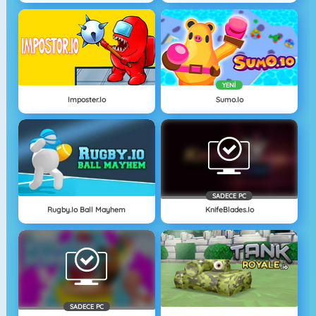
YENI
Imposter.io
Sumo.io
SADECE PC
Rugby.io Ball Mayhem
KnifeBlades.io
SADECE PC