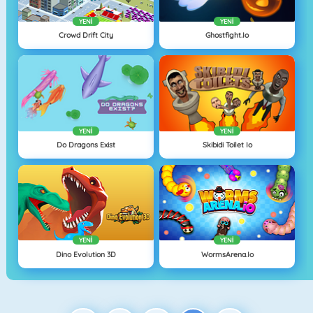
YENI
YENI
Crowd Drift City
Ghostfight.io
YENI
YENI
Do Dragons Exist
Skibidi Toilet Io
YENI
YENI
Dino Evolution 3D
WormsArena.io