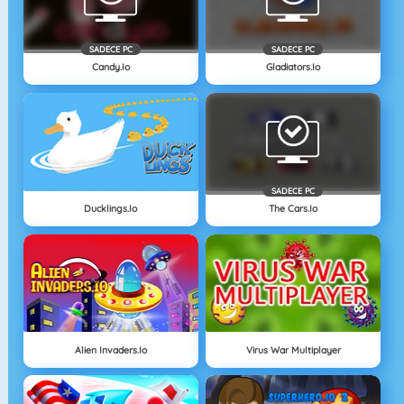
SADECE PC
SADECE PC
Candy.io
Gladiators.io
SADECE PC
Ducklings.io
The Cars.io
Alien Invaders.io
Virus War Multiplayer