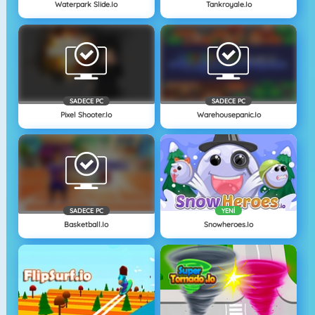
Waterpark Slide.io
Tankroyale.io
SADECE PC
SADECE PC
Pixel Shooter.io
Warehousepanic.io
SADECE PC
YENI
Basketball.io
Snowheroes.io