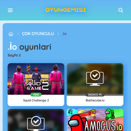
ÇOK OYUNCULU
.io
.io
oyunlari
sayfa 2
YENI
SADECE PC
Squid Challenge 2
Battlecube.io