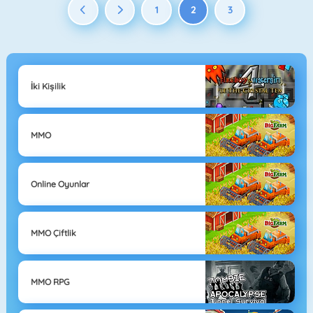
1
2
3
İki Kişilik
MMO
Online Oyunlar
MMO Çiftlik
MMO RPG