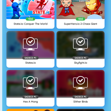
YENI
YENI
State.io: Conquer The World
SuperHero.io 2-Chaos Giant
SADECE PC
SADECE PC
States.io
Skyfight.io
SADECE PC
SADECE PC
Hex A Mong
Slither Birds