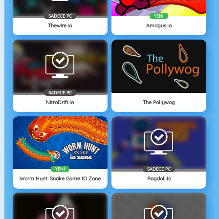
SADECE PC
YENI
Thewire.io
Amogus.io
SADECE PC
NitroDrift.io
The Pollywog
YENI
SADECE PC
Worm Hunt: Snake Game IO Zone
Ragdoll.io