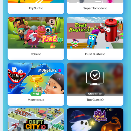
FlipSurf.io
Super Tornado.io
Poke.io
Dust Buster.io
YENI
SADECE PC
Monsters.io
Top Guns IO