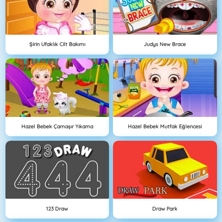
Şirin Ufaklık Cilt Bakımı
Judys New Brace
Hazel Bebek Çamaşır Yıkama
Hazel Bebek Mutfak Eğlencesi
123 Draw
Draw Park