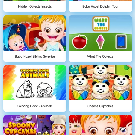
Hidden Objects Insects
Baby Hazel Dolphin Tour
Baby Hazel Sibling Surprise
What The Objects
Coloring Book - Animals
Cheese Cupcakes