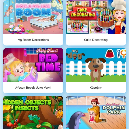
My Room Decorations
Cake Decorating
Afacan Bebek Uyku Vakti
Köpeğim