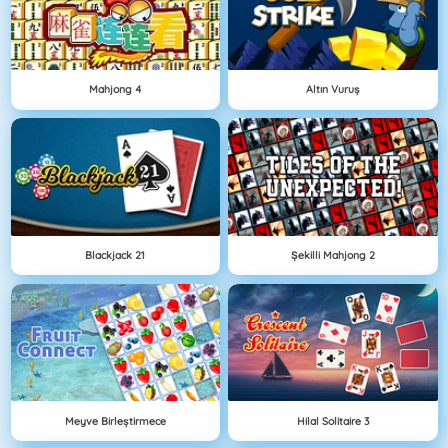
Mahjong 4
Altın Vuruş
Blackjack 21
Şekilli Mahjong 2
Meyve Birleştirmece
Hilal Solitaire 3