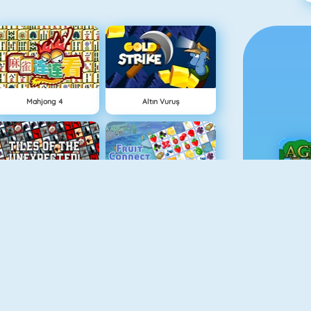
Mahjong 4
Altın Vuruş
Şekilli Mahjong 2
Meyve Birleştirmece
Ç
Bloklar
Örümcek Solitaire