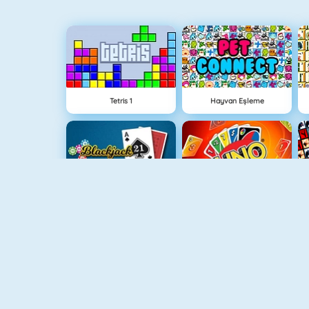
Tetris 1
Hayvan Eşleme
Blackjack 21
Uno Online
Hilal Solitaire 3
Balon Patlatıcı