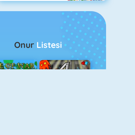
Onur
Listesi
ağlar Boyu Savaş
Ateş Ve Su 4