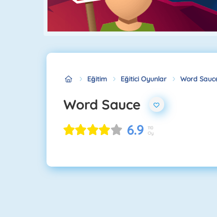
Eğitim
Eğitici Oyunlar
Word Sauc
Word Sauce
6.9
110
Oy