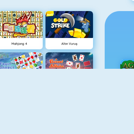
Mahjong 4
Altın Vuruş
Meyve Birleştirmece
Hilal Solitaire 3
Ç
Örümcek Solitaire
Las Vegas Blackjack