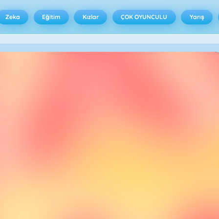
Zeka
Eğitim
Kızlar
ÇOK OYUNCULU
Yarış