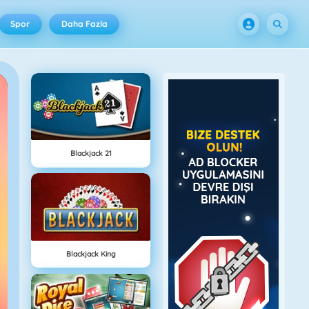
Spor
Daha Fazla
Blackjack 21
Blackjack King