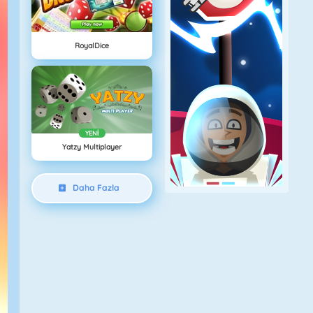
RoyalDice
YENI
Yatzy Multiplayer
Daha Fazla