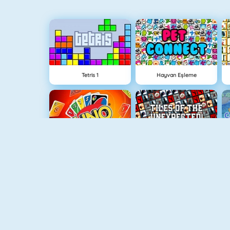
Tetris 1
Hayvan Eşleme
Uno Online
Şekilli Mahjong 2
Balon Patlatıcı
Bloklar