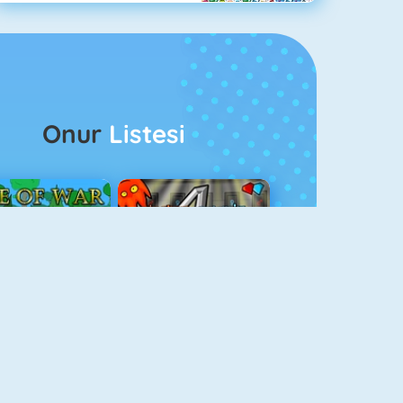
Onur
Listesi
ağlar Boyu Savaş
Ateş Ve Su 4