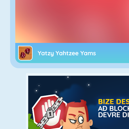
Yatzy Yahtzee Yams