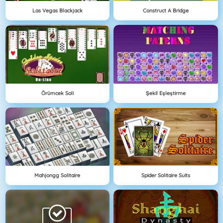
Las Vegas Blackjack
Construct A Bridge
Örümcek Soli
Şekil Eşleştirme
Mahjongg Solitaire
Spider Solitaire Suits